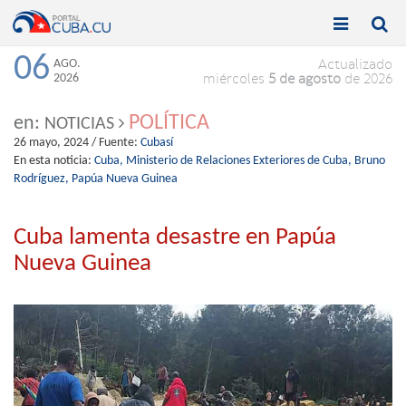


Toggle
Toggle
navigation
naviga
06
AGO.
Actualizado
2026
miércoles
5 de agosto
de 2026
POLÍTICA
en:
NOTICIAS
26 mayo, 2024
/ Fuente:
Cubasí
En esta noticia:
Cuba,
Ministerio de Relaciones Exteriores de Cuba,
Bruno
Rodríguez,
Papúa Nueva Guinea
Cuba lamenta desastre en Papúa
Nueva Guinea