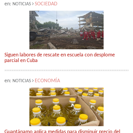
en:
SOCIEDAD
NOTICIAS
Siguen labores de rescate en escuela con desplome
parcial en Cuba
en:
ECONOMÍA
NOTICIAS
Guantánamo aplica medidas para disminuir precio del