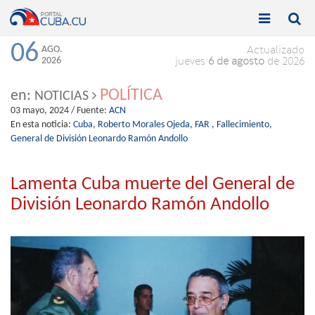


Toggle
Toggle
navigation
naviga
06
AGO.
Actualizado
2026
jueves
6 de agosto
de 2026
POLÍTICA
en:
NOTICIAS
03 mayo, 2024
/ Fuente:
ACN
En esta noticia:
Cuba,
Roberto Morales Ojeda,
FAR ,
Fallecimiento,
General de División Leonardo Ramón Andollo
Lamenta Cuba muerte del General de
División Leonardo Ramón Andollo