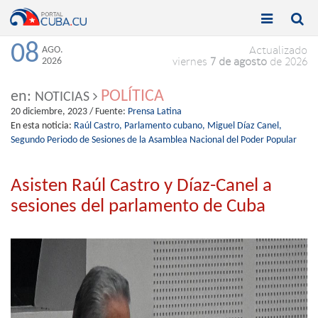


Toggle
Toggle
navigation
naviga
08
AGO.
Actualizado
2026
viernes
7 de agosto
de 2026
POLÍTICA
en:
NOTICIAS
20 diciembre, 2023
/ Fuente:
Prensa Latina
En esta noticia:
Raúl Castro,
Parlamento cubano,
Miguel Díaz Canel,
Segundo Periodo de Sesiones de la Asamblea Nacional del Poder Popular
Asisten Raúl Castro y Díaz-Canel a
sesiones del parlamento de Cuba