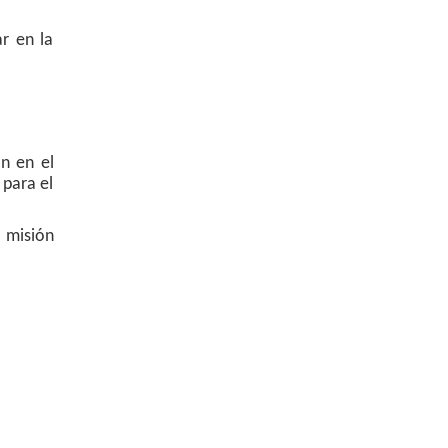
ar en la
n en el
 para el
 misión