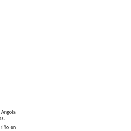
a Angola
es.
ariño en