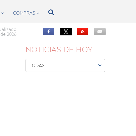

S
COMPRAS


ualizado


de 2026
NOTICIAS DE HOY

TODAS