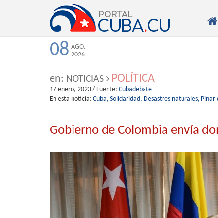

08
AGO.
2026
POLÍTICA
en:
NOTICIAS
17 enero, 2023
/ Fuente:
Cubadebate
En esta noticia:
Cuba,
Solidaridad,
Desastres naturales,
Pinar 
Gobierno de Colombia envía don