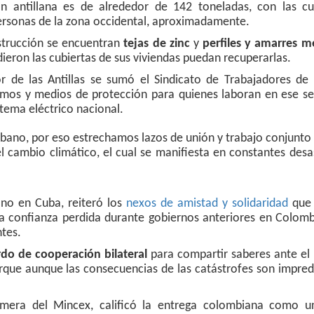
n antillana es de alrededor de 142 toneladas, con las cu
personas de la zona occidental, aproximadamente.
strucción se encuentran
tejas de zinc
y
perfiles y amarres m
ieron las cubiertas de sus viviendas puedan recuperarlas.
or de las Antillas se sumó el Sindicato de Trabajadores de 
umos y medios de protección para quienes laboran en ese se
stema eléctrico nacional.
ubano, por eso estrechamos lazos de unión y trabajo conjunto
l cambio climático, el cual se manifiesta en constantes desa
no en Cuba, reiteró los
nexos de amistad y solidaridad
que 
la confianza perdida durante gobiernos anteriores en Colom
ntes.
rdo de cooperación bilateral
para compartir saberes ante el
rque aunque las consecuencias de las catástrofes son impred
rimera del Mincex, calificó la entrega colombiana como u