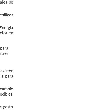
ales se
etálicos
Energía
ctor en
 para
stres
existen
bia para
 cambio
ecibles,
n gesto