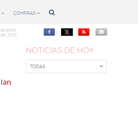

S
COMPRAS


ualizado


de 2026
NOTICIAS DE HOY

TODAS
 Ian