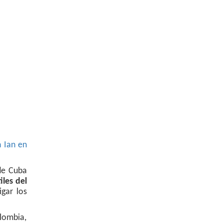
 Ian en
 de Cuba
les del
gar los
olombia,