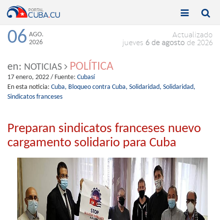


Toggle
Toggle
navigation
naviga
06
AGO.
Actualizado
2026
jueves
6 de agosto
de 2026
POLÍTICA
en:
NOTICIAS
17 enero, 2022
/ Fuente:
Cubasí
En esta noticia:
Cuba,
Bloqueo contra Cuba,
Solidaridad,
Solidaridad,
Sindicatos franceses
Preparan sindicatos franceses nuevo
cargamento solidario para Cuba