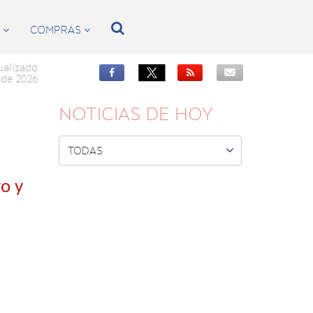

S
COMPRAS


ualizado


de 2026
NOTICIAS DE HOY

TODAS
o y