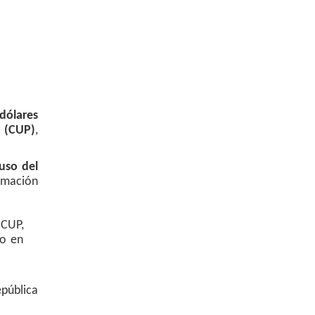
dólares
s (CUP)
,
 uso del
ormación
 CUP,
to en
pública