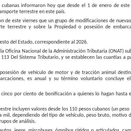
s cubanas informaron hoy que desde el 1 de enero de este
ansporte terrestre en este país.
ión de este viernes que un grupo de modificaciones de nueva
rte terrestre y sobre la Propiedad o posesión de embarca
esto del Estado, correspondiente al 2026.
e la Oficina Nacional de la Administración Tributaria (ONAT) su
113 Del Sistema Tributario, y se establecen las cuantías a p
posesión de vehículo de motor y de tracción animal destin
barcaciones, es anual y su término voluntario concluye e
cinco por ciento de bonificación a quienes lo hagan hasta 
restre incluyen valores desde los 110 pesos cubanos (un pes
ta mil, dependiendo del tipo de vehículo, peso bruto, motivo 
upos de análisis.
autos, jeeps, mircobuses, ómnibus rígidos o articulados, ca