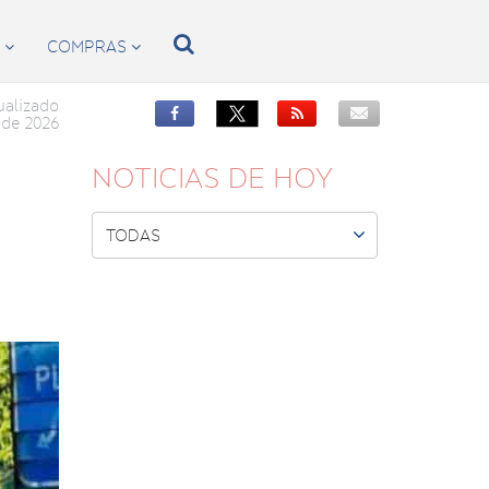

S
COMPRAS


ualizado


de 2026
NOTICIAS DE HOY

TODAS