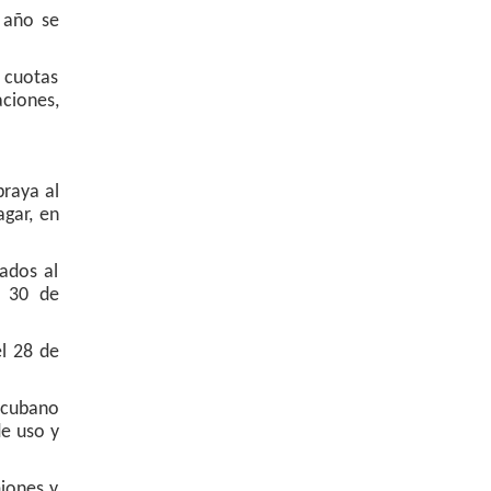
 año se
s cuotas
ciones,
braya al
agar, en
ados al
l 30 de
el 28 de
o cubano
de uso y
miones y