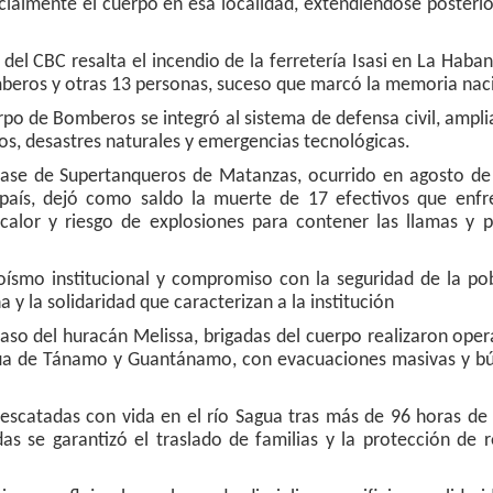
icialmente el cuerpo en esa localidad, extendiéndose poster
del CBC resalta el incendio de la ferretería Isasi en La Haban
beros y otras 13 personas, suceso que marcó la memoria na
rpo de Bomberos se integró al sistema de defensa civil, ampl
ios, desastres naturales y emergencias tecnológicas.
ase de Supertanqueros de Matanzas, ocurrido en agosto de
l país, dejó como saldo la muerte de 17 efectivos que enfr
calor y riesgo de explosiones para contener las llamas y p
oísmo institucional y compromiso con la seguridad de la pob
 y la solidaridad que caracterizan a la institución
aso del huracán Melissa, brigadas del cuerpo realizaron ope
gua de Tánamo y Guantánamo, con evacuaciones masivas y b
escatadas con vida en el río Sagua tras más de 96 horas de 
s se garantizó el traslado de familias y la protección de 