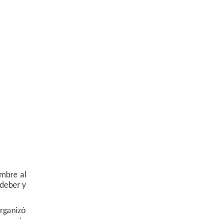
embre al
deber y
organizó