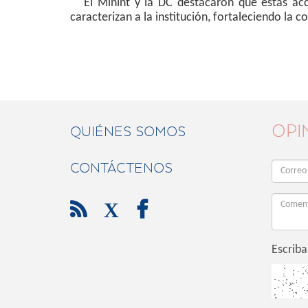
El Minint y la DC destacaron que estas accion
caracterizan a la institución, fortaleciendo la
OPI
QUIÉNES SOMOS
CONTÁCTENOS

X

Escriba