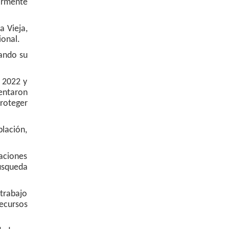
iormente
a Vieja,
cional.
iando su
 2022 y
entaron
roteger
lación,
raciones
úsqueda
trabajo
recursos