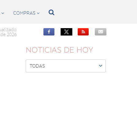

S
COMPRAS


ualizado


de 2026
NOTICIAS DE HOY

TODAS