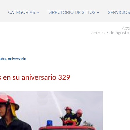
CATEGORÍAS
DIRECTORIO DE SITIOS
SERVICIO


Act
viernes
7 de agosto
uba,
Aniversario
 en su aniversario 329