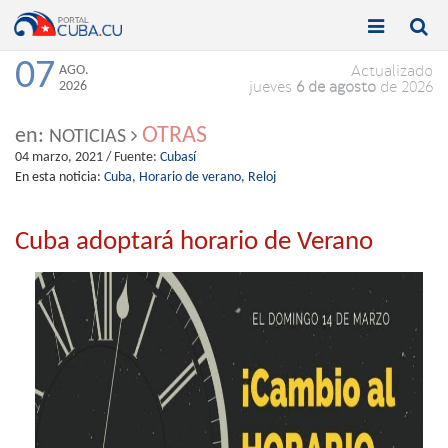


Toggle
Toggle
navigation
naviga
07
AGO.
Actualizado
2026
jueves
6 de agosto
de 2026
OTRAS
en:
NOTICIAS
04 marzo, 2021
/ Fuente:
Cubasí
En esta noticia:
Cuba,
Horario de verano,
Reloj
Cuba adoptará horario de Verano