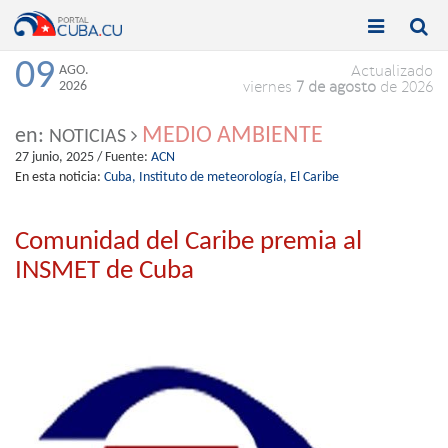


Toggle
Toggle
navigation
naviga
09
AGO.
Actualizado
2026
viernes
7 de agosto
de 2026
MEDIO AMBIENTE
en:
NOTICIAS
27 junio, 2025
/ Fuente:
ACN
En esta noticia:
Cuba,
Instituto de meteorología,
El Caribe
Comunidad del Caribe premia al
INSMET de Cuba