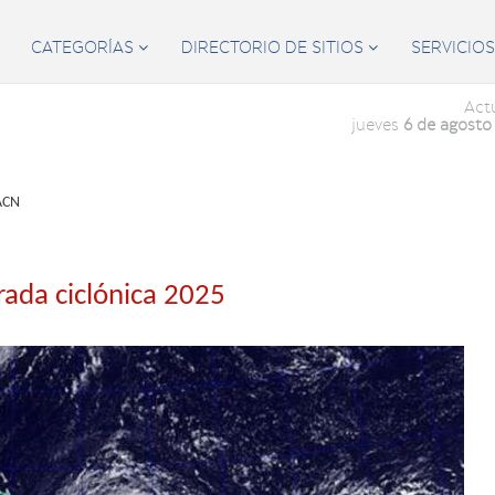
CATEGORÍAS
DIRECTORIO DE SITIOS
SERVICIO


Act
jueves
6 de agosto
ACN
ada ciclónica 2025