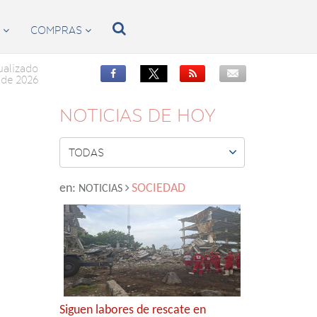

S
COMPRAS


ualizado


de 2026
NOTICIAS DE HOY

TODAS
en:
SOCIEDAD
NOTICIAS
Siguen labores de rescate en