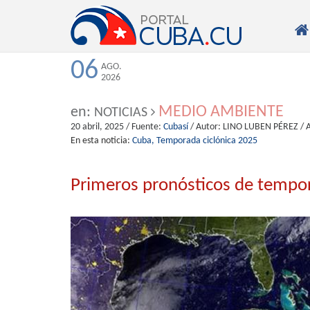

06
AGO.
2026
MEDIO AMBIENTE
en:
NOTICIAS
20 abril, 2025
/ Fuente:
Cubasí
/ Autor:
LINO LUBEN PÉREZ / 
En esta noticia:
Cuba,
Temporada ciclónica 2025
Primeros pronósticos de tempor