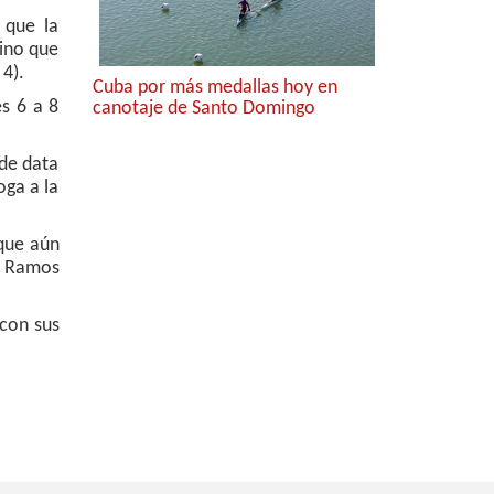
 que la
sino que
 4).
Cuba por más medallas hoy en
es 6 a 8
canotaje de Santo Domingo
 de data
oga a la
 que aún
r Ramos
 con sus