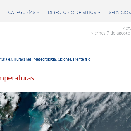
CATEGORÍAS
DIRECTORIO DE SITIOS
SERVICIO


Act
viernes
7 de agosto
turales,
Huracanes,
Meteorología,
Ciclones,
Frente frío
mperaturas