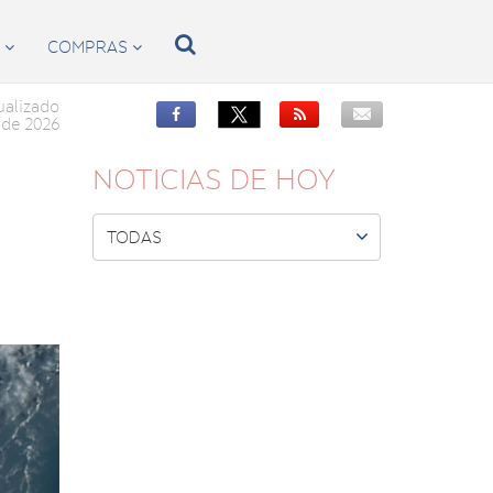

S
COMPRAS


ualizado


de 2026
NOTICIAS DE HOY

TODAS