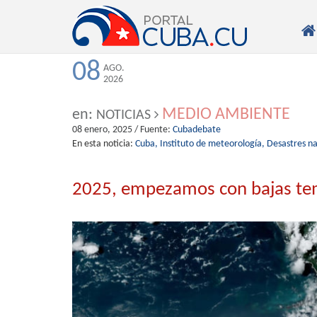

08
AGO.
2026
MEDIO AMBIENTE
en:
NOTICIAS
08 enero, 2025
/ Fuente:
Cubadebate
En esta noticia:
Cuba,
Instituto de meteorología,
Desastres na
2025, empezamos con bajas te