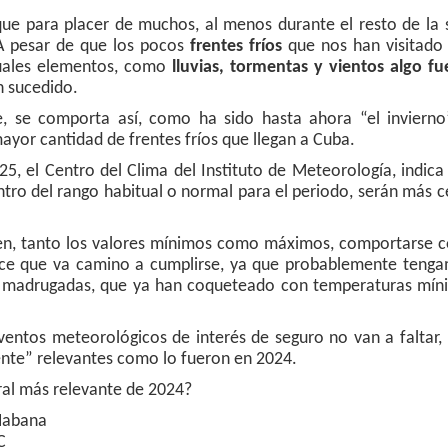
e para placer de muchos, al menos durante el resto de la
A pesar de que los pocos
frentes fríos
que nos han visitado
uales elementos, como
lluvias, tormentas y vientos algo fu
n sucedido.
 se comporta así, como ha sido hasta ahora “el invierno”
ayor cantidad de frentes fríos que llegan a Cuba.
, el Centro del Clima del Instituto de Meteorología, indica
tro del rango habitual o normal para el periodo, serán más 
ben, tanto los valores mínimos como máximos, comportarse 
ece que va camino a cumplirse, ya que probablemente tenga
as madrugadas, que ya han coqueteado con temperaturas mín
ventos meteorológicos de interés de seguro no van a faltar,
te” relevantes como lo fueron en 2024.
tural más relevante de 2024?
 Habana
C