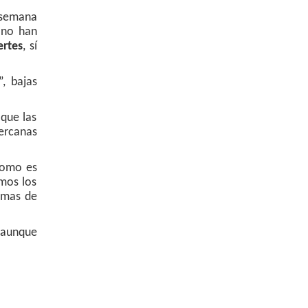
 semana
 no han
ertes
, sí
, bajas
 que las
cercanas
como es
mos los
imas de
 aunque