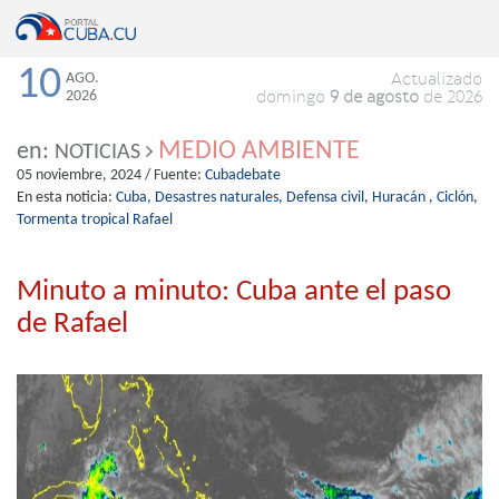
10
AGO.
Actualizado
2026
domingo
9 de agosto
de 2026
MEDIO AMBIENTE
en:
NOTICIAS
05 noviembre, 2024
/ Fuente:
Cubadebate
En esta noticia:
Cuba,
Desastres naturales,
Defensa civil,
Huracán ,
Ciclón,
Tormenta tropical Rafael
Minuto a minuto: Cuba ante el paso
de Rafael