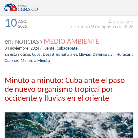
10
AGO.
Actualizado
2026
domingo
9 de agosto
de 2026
MEDIO AMBIENTE
en:
NOTICIAS
04 noviembre, 2024
/ Fuente:
Cubadebate
En esta noticia:
Cuba,
Desastres naturales,
Lluvias,
Defensa civil,
Huracán ,
Ciclones,
Minuto a Minuto
Minuto a minuto: Cuba ante el paso
de nuevo organismo tropical por
occidente y lluvias en el oriente