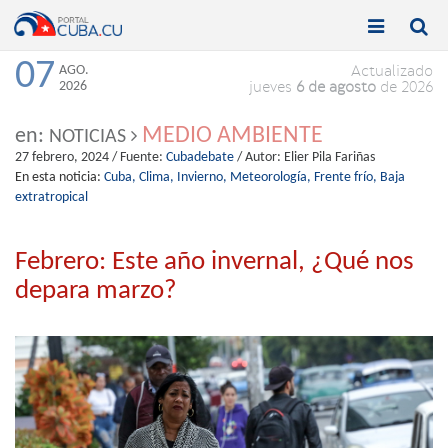


Toggle
Toggle
navigation
naviga
07
AGO.
Actualizado
2026
jueves
6 de agosto
de 2026
MEDIO AMBIENTE
en:
NOTICIAS
27 febrero, 2024
/ Fuente:
Cubadebate
/ Autor:
Elier Pila Fariñas
En esta noticia:
Cuba,
Clima,
Invierno,
Meteorología,
Frente frío,
Baja
extratropical
Febrero: Este año invernal, ¿Qué nos
depara marzo?