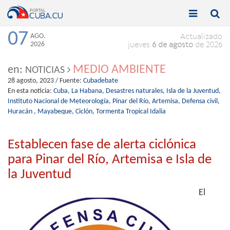


Toggle
Toggle
navigation
naviga
07
AGO.
Actualizado
2026
jueves
6 de agosto
de 2026
MEDIO AMBIENTE
en:
NOTICIAS
28 agosto, 2023
/ Fuente:
Cubadebate
En esta noticia:
Cuba,
La Habana,
Desastres naturales,
Isla de la Juventud,
Instituto Nacional de Meteorología,
Pinar del Río,
Artemisa,
Defensa civil,
Huracán ,
Mayabeque,
Ciclón,
Tormenta Tropical Idalia
Establecen fase de alerta ciclónica
para Pinar del Río, Artemisa e Isla de
la Juventud
El