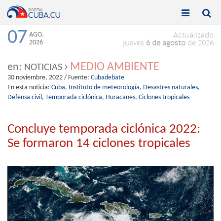


Toggle
Toggle
navigation
naviga
07
AGO.
Actualizado
2026
jueves
6 de agosto
de 2026
MEDIO AMBIENTE
en:
NOTICIAS
30 noviembre, 2022
/ Fuente:
Cubadebate
En esta noticia:
Cuba,
Instituto de meteorología,
Desastres naturales,
Defensa civil,
Temporada ciclónica,
Huracanes,
Ciclones tropicales
Concluye temporada ciclónica 2022:
Se formaron 14 ciclones tropicales