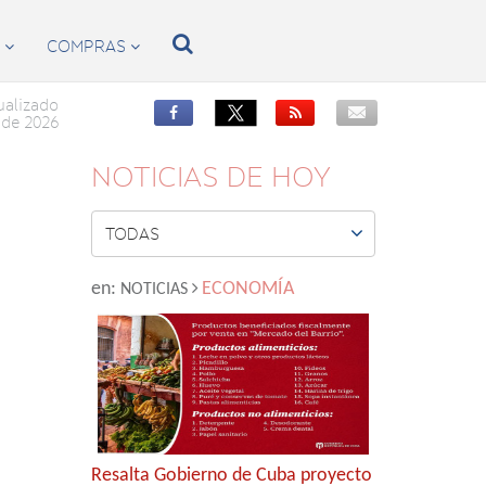

S
COMPRAS


ualizado


de 2026
NOTICIAS DE HOY

TODAS
en:
ECONOMÍA
NOTICIAS
Resalta Gobierno de Cuba proyecto