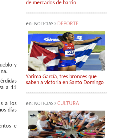
de mercados de barrio
en:
DEPORTE
NOTICIAS
pueblo y
ana.
Yarima García, tres bronces que
pérdidas
saben a victoria en Santo Domingo
va a 11
as a los
en:
CULTURA
NOTICIAS
mos días
entos e