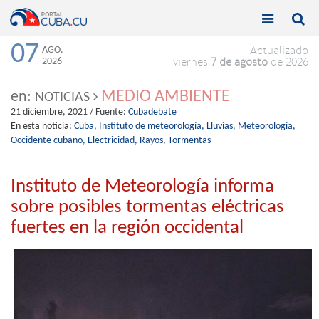


Toggle
Toggle
navigation
naviga
07
AGO.
Actualizado
2026
viernes
7 de agosto
de 2026
MEDIO AMBIENTE
en:
NOTICIAS
21 diciembre, 2021
/ Fuente:
Cubadebate
En esta noticia:
Cuba,
Instituto de meteorología,
Lluvias,
Meteorología,
Occidente cubano,
Electricidad,
Rayos,
Tormentas
Instituto de Meteorología informa
sobre posibles tormentas eléctricas
fuertes en la región occidental