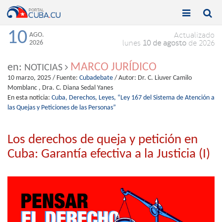


Toggle
Toggle
navigation
naviga
10
AGO.
Actualizado
2026
lunes
10 de agosto
de 2026
MARCO JURÍDICO
en:
NOTICIAS
10 marzo, 2025
/ Fuente:
Cubadebate
/ Autor:
Dr. C. Liuver Camilo
Momblanc , Dra. C. Diana Sedal Yanes
En esta noticia:
Cuba,
Derechos,
Leyes,
“Ley 167 del Sistema de Atención a
las Quejas y Peticiones de las Personas”
Los derechos de queja y petición en
Cuba: Garantía efectiva a la Justicia (I)