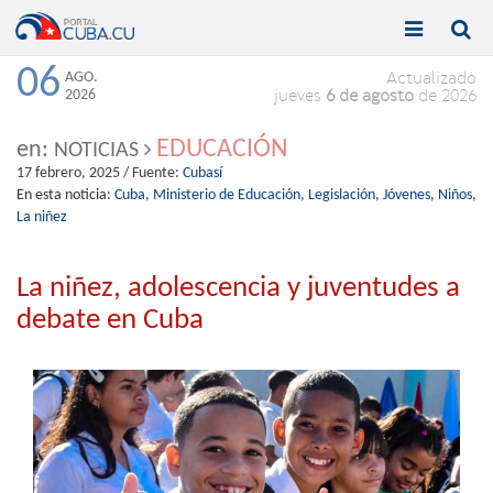


Toggle
Toggle
navigation
naviga
06
AGO.
Actualizado
2026
jueves
6 de agosto
de 2026
EDUCACIÓN
en:
NOTICIAS
17 febrero, 2025
/ Fuente:
Cubasí
En esta noticia:
Cuba,
Ministerio de Educación,
Legislación,
Jóvenes,
Niños,
La niñez
La niñez, adolescencia y juventudes a
debate en Cuba