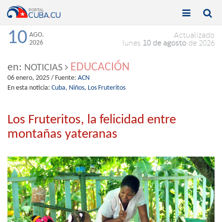


Toggle
Toggle
navigation
naviga
10
AGO.
Actualizado
2026
lunes
10 de agosto
de 2026
EDUCACIÓN
en:
NOTICIAS
06 enero, 2025
/ Fuente:
ACN
En esta noticia:
Cuba,
Niños,
Los Fruteritos
Los Fruteritos, la felicidad entre
montañas yateranas