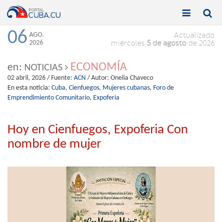


Toggle
Toggle
navigation
naviga
06
AGO.
Actualizado
2026
miércoles
5 de agosto
de 2026
ECONOMÍA
en:
NOTICIAS
02 abril, 2026
/ Fuente:
ACN
/ Autor:
Onelia Chaveco
En esta noticia:
Cuba,
Cienfuegos,
Mujeres cubanas,
Foro de
Emprendimiento Comunitario,
Expoferia
Hoy en Cienfuegos, Expoferia Con
nombre de mujer