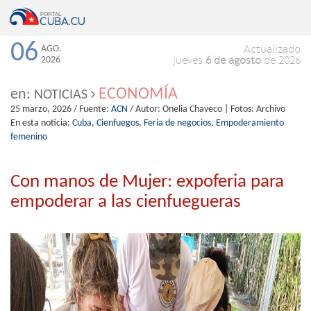
06
AGO.
Actualizado
2026
jueves
6 de agosto
de 2026
ECONOMÍA
en:
NOTICIAS
25 marzo, 2026
/ Fuente:
ACN
/ Autor:
Onelia Chaveco | Fotos: Archivo
En esta noticia:
Cuba,
Cienfuegos,
Feria de negocios,
Empoderamiento
femenino
Con manos de Mujer: expoferia para
empoderar a las cienfuegueras