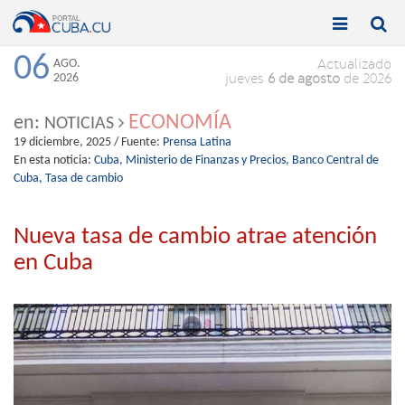


Toggle
Toggle
navigation
naviga
06
AGO.
Actualizado
2026
jueves
6 de agosto
de 2026
ECONOMÍA
en:
NOTICIAS
19 diciembre, 2025
/ Fuente:
Prensa Latina
En esta noticia:
Cuba,
Ministerio de Finanzas y Precios,
Banco Central de
Cuba,
Tasa de cambio
Nueva tasa de cambio atrae atención
en Cuba