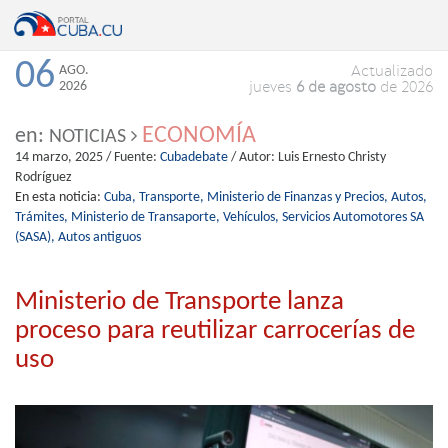
06
AGO.
Actualizado
2026
jueves
6 de agosto
de 2026
ECONOMÍA
en:
NOTICIAS
14 marzo, 2025
/ Fuente:
Cubadebate
/ Autor:
Luis Ernesto Christy
Rodríguez
En esta noticia:
Cuba,
Transporte,
Ministerio de Finanzas y Precios,
Autos,
Trámites,
Ministerio de Transaporte,
Vehículos,
Servicios Automotores SA
(SASA),
Autos antiguos
Ministerio de Transporte lanza
proceso para reutilizar carrocerías de
uso