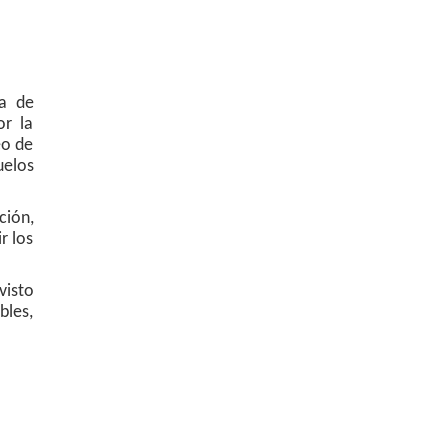
ca de
or la
eo de
uelos
ción,
r los
visto
bles,