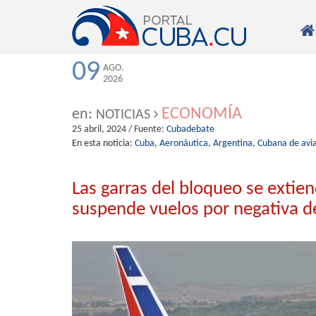

09
AGO.
2026
ECONOMÍA
en:
NOTICIAS
25 abril, 2024
/ Fuente:
Cubadebate
En esta noticia:
Cuba,
Aeronáutica,
Argentina,
Cubana de avia
Las garras del bloqueo se extie
suspende vuelos por negativa 