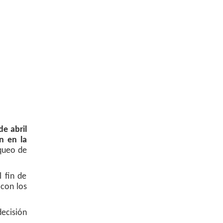
de abril
n en la
oqueo de
 fin de
 con los
decisión