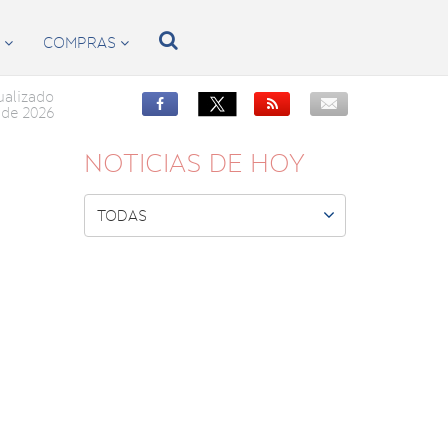

S
COMPRAS


ualizado


de 2026
NOTICIAS DE HOY

TODAS