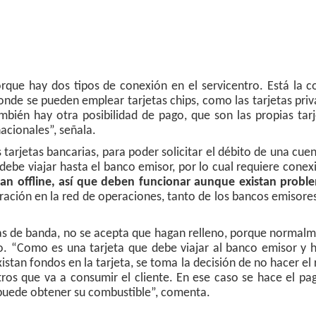
que hay dos tipos de conexión en el servicentro. Está la c
donde se pueden emplear tarjetas chips, como las tarjetas pri
bién hay otra posibilidad de pago, que son las propias tarj
acionales”, señala.
 tarjetas bancarias, para poder solicitar el débito de una cue
 debe viajar hasta el banco emisor, por lo cual requiere cone
bajan offline, así que deben funcionar aunque existan probl
uración en la red de operaciones, tanto de los bancos emisor
jetas de banda, no se acepta que hagan relleno, porque normal
go. “Como es una tarjeta que debe viajar al banco emisor y 
istan fondos en la tarjeta, se toma la decisión de no hacer el 
itros que va a consumir el cliente. En ese caso se hace el pa
te puede obtener su combustible”, comenta.