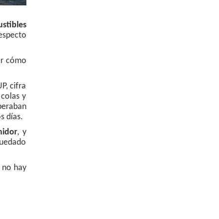
stibles
respecto
gar cómo
P, cifra
 colas y
speraban
s días.
midor
, y
 quedado
, no hay