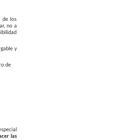
o de los
ar, no a
ibilidad
gable y
ro de
especial
cer las