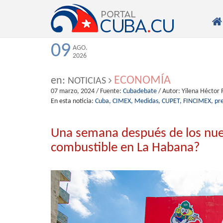

09
AGO.
2026
ECONOMÍA
en:
NOTICIAS
07 marzo, 2024
/ Fuente:
Cubadebate
/ Autor:
Yilena Héctor 
En esta noticia:
Cuba,
CIMEX,
Medidas,
CUPET,
FINCIMEX,
pre
Una semana después de los nuev
combustible en La Habana?