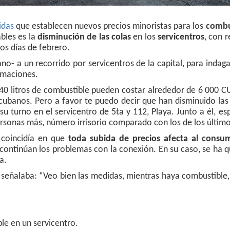
idas
que establecen nuevos precios minoristas para los
combu
ables es la
disminución de las colas
en los
servicentros
, con 
mos días de febrero.
no- a un recorrido por servicentros de la capital, para inda
rmaciones.
 40 litros de combustible pueden costar alrededor de 6 000 CU
 cubanos. Pero a favor te puedo decir que han disminuido las
su turno en el servicentro de 5ta y 112, Playa. Junto a él, e
rsonas más, número irrisorio comparado con los de los último
 coincidía en que
toda subida de precios afecta al consu
 continúan los problemas con la conexión. En su caso, se ha
a.
o señalaba: “Veo bien las medidas, mientras haya combustible
le en un servicentro.