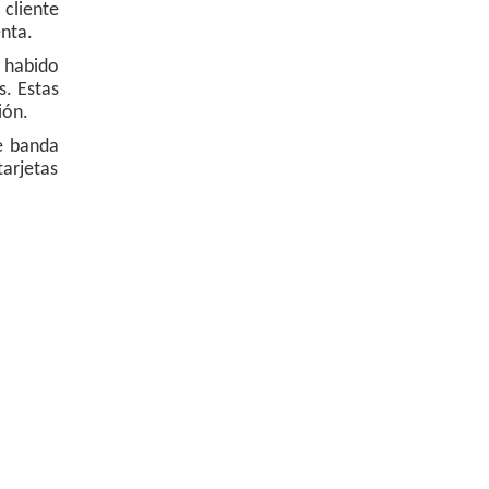
cliente
enta.
 habido
s. Estas
ión.
de banda
tarjetas