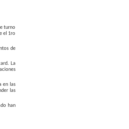
de turno
e el 1ro
ntos de
card. La
aciones
 en las
nder las
ado han