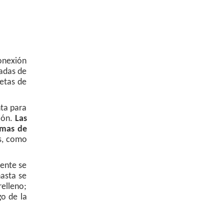
onexión
vadas de
etas de
nta para
xión.
Las
emas de
es, como
mente se
hasta se
relleno;
go de la