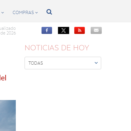

S
COMPRAS


ualizado


de 2026
NOTICIAS DE HOY

TODAS
el