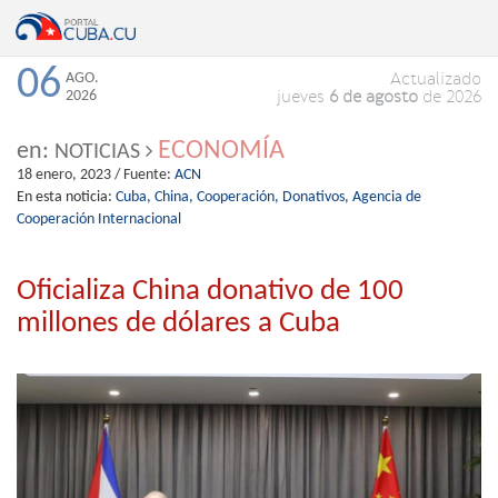
06
AGO.
Actualizado
2026
jueves
6 de agosto
de 2026
ECONOMÍA
en:
NOTICIAS
18 enero, 2023
/ Fuente:
ACN
En esta noticia:
Cuba,
China,
Cooperación,
Donativos,
Agencia de
Cooperación Internacional
Oficializa China donativo de 100
millones de dólares a Cuba