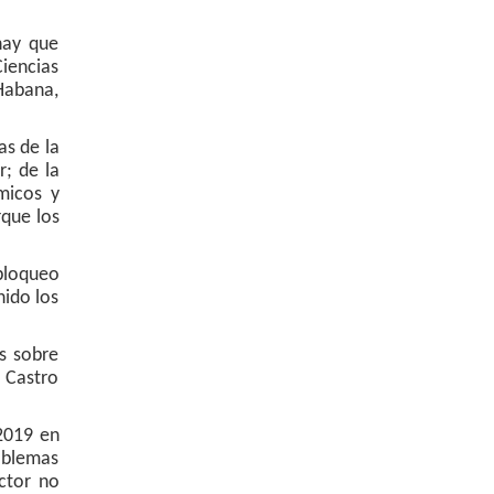
hay que
Ciencias
 Habana,
as de la
; de la
micos y
rque los
bloqueo
nido los
s sobre
l Castro
2019 en
roblemas
ector no