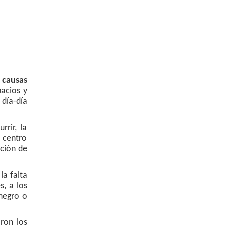
e
causas
pacios y
 día-día
rrir, la
 centro
ición de
la falta
s, a los
 negro o
ron los