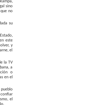
r Rampa,
gal sino
r que no
dada su
 Estado,
 en este
olver, y
arne, el
de la TV
bana, a
ución o
s en el
y pueblo
confiar
ismo, el
lo.