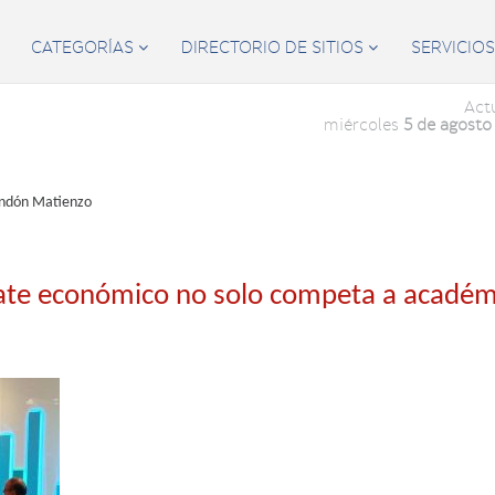
CATEGORÍAS
DIRECTORIO DE SITIOS
SERVICIO


Act
miércoles
5 de agosto
endón Matienzo
ate económico no solo competa a académ