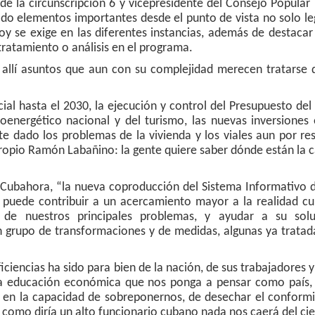
de la circunscripción 6 y vicepresidente del Consejo Popula
do elementos importantes desde el punto de vista no solo le
hoy se exige en las diferentes instancias, además de destaca
tratamiento o análisis en el programa.
o allí asuntos que aun con su complejidad merecen tratarse 
al hasta el 2030, la ejecución y control del Presupuesto del
roenergético nacional y del turismo, las nuevas inversiones
dado los problemas de la vivienda y los viales aun por res
 propio Ramón Labañino: la gente quiere saber dónde están la c
 Cubahora, “la nueva coproducción del Sistema Informativo 
puede contribuir a un acercamiento mayor a la realidad cu
 de nuestros principales problemas, y ayudar a su sol
grupo de transformaciones y de medidas, algunas ya tratada
uficiencias ha sido para bien de la nación, de sus trabajadores 
a educación económica que nos ponga a pensar como país, 
a, en la capacidad de sobreponernos, de desechar el conform
s como diría un alto funcionario cubano nada nos caerá del cie