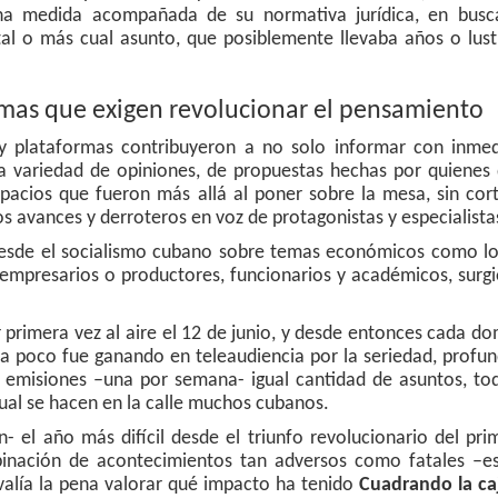
una medida acompañada de su normativa jurídica, en busc
al o más cual asunto, que posiblemente llevaba años o lust
mas que exigen revolucionar el pensamiento
 y plataformas contribuyeron a no solo informar con inmed
una variedad de opiniones, de propuestas hechas por quienes
acios que fueron más allá al poner sobre la mesa, sin cort
os avances y derroteros en voz de protagonistas y especialista
s desde el socialismo cubano sobre temas económicos como lo
empresarios o productores, funcionarios y académicos, surgi
r primera vez al aire el 12 de junio, y desde entonces cada d
o a poco fue ganando en teleaudiencia por la seriedad, profu
0 emisiones –una por semana- igual cantidad de asuntos, to
cual se hacen en la calle muchos cubanos.
 el año más difícil desde el triunfo revolucionario del pri
inación de acontecimientos tan adversos como fatales –e
valía la pena valorar qué impacto ha tenido
Cuadrando la ca