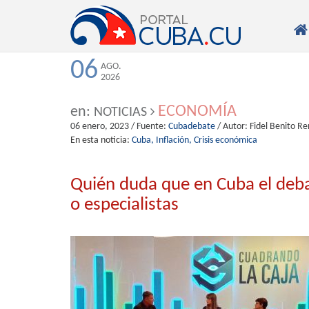

06
AGO.
2026
ECONOMÍA
en:
NOTICIAS
06 enero, 2023
/ Fuente:
Cubadebate
/ Autor:
Fidel Benito R
En esta noticia:
Cuba,
Inflación,
Crisis económica
Quién duda que en Cuba el deb
o especialistas