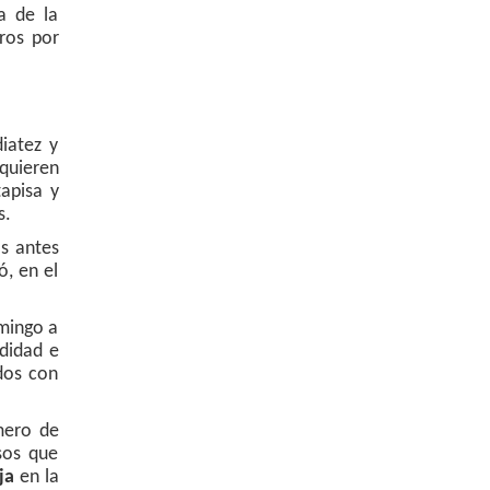
a de la
ros por
iatez y
 quieren
apisa y
s.
s antes
ó, en el
omingo a
ndidad e
dos con
mero de
sos que
ja
en la