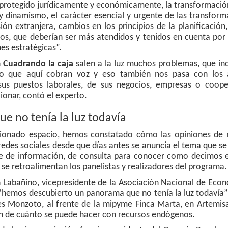
protegido jurídicamente y económicamente, la transformación
 dinamismo, el carácter esencial y urgente de las transform
ión extranjera, cambios en los principios de la planificación,
os, que deberían ser más atendidos y tenidos en cuenta por
es estratégicas”.
n
Cuadrando la caja
salen a la luz muchos problemas, que in
ro que aquí cobran voz y eso también nos pasa con los 
sus puestos laborales, de sus negocios, empresas o cooper
ionar, contó el experto.
 no tenía la luz todavía
cionado espacio, hemos constatado cómo las opiniones de
 redes sociales desde que días antes se anuncia el tema que se
te de información, de consulta para conocer como decimos 
 se retroalimentan los panelistas y realizadores del programa.
 Labañino, vicepresidente de la Asociación Nacional de Econ
“hemos descubierto un panorama que no tenía la luz todavía”
s Monzoto, al frente de la mipyme Finca Marta, en Artemisa
ón de cuánto se puede hacer con recursos endógenos.