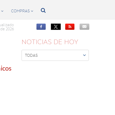

S
COMPRAS


ualizado


de 2026
NOTICIAS DE HOY

TODAS
icos