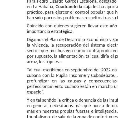
Para Pedro Lizardo Garcés Escalona, delegado 
en La Habana,
Cuadrando la caja
les ha aporta
práctico, para ejercer el control popular que 
han sido pocos los problemas resueltos tras su 
Coincido con quienes sugieren llevar este añ
importancia estratégica.
Digamos el Plan de Desarrollo Económico y Soci
la vivienda, la recuperación del sistema elect
sector, que muchos ven como contraproducente 
por supuesto, la alimentación, tal cual diría el
arroz, los frijoles…
Tal cual escribimos en septiembre del 2022 en
cubana con la Pupila Insomne y Cubadebate… 
profundizar en las causas y consecuencias
perfeccionamiento cuando están en marcha un 
espacio”.
Y en tal sentido la crítica o denuncia de las ins
en general, necesitados más que nunca de un
más en nuestras propias fuerzas e inteligenci
triunfalismo, de salir de la zona de confort pue