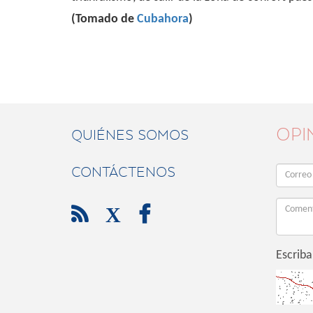
(Tomado de
Cubahora
)
OPI
QUIÉNES SOMOS
CONTÁCTENOS

X

Escriba