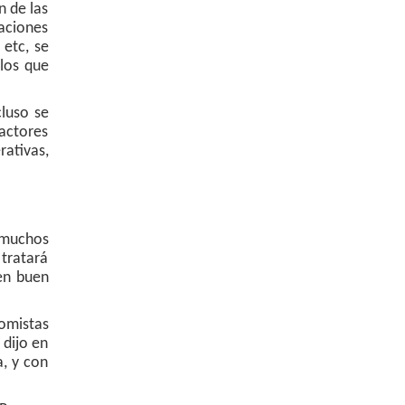
 de las
aciones
 etc, se
 los que
cluso se
actores
ativas,
 muchos
 tratará
en buen
omistas
 dijo en
, y con