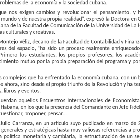
problemas de la economía y la sociedad cubana.
ue nos exigen cambios y revolucionar el pensamiento, y 
 mundo y de nuestra propia realidad”, expresó la Doctora en 
cana de la Facultad de Comunicación de la Universidad de La
as culturales y creativas.
ontejo Véliz, decano de la Facultad de Contabilidad y Finanz
res del espacio, “ha sido un proceso realmente enriquecedor
rimero los estudiantes, los propios profesores, los acadé
cimiento mutuo por la propia preparación del programa y po
os complejos que ha enfrentado la economía cubana, con un 
e ahora, sino desde el propio triunfo de la Revolución y ha te
, libros y eventos.
cuerdan aquellos Encuentros Internacionales de Economista
a Habana, en los que la presencia del Comandante en Jefe Fide
cuestionar, proponer, pensar…
Julio Carranza, en un artículo suyo publicado en marzo de 
generales y estratégicas hasta muy valiosas referencias a p
a política monetaria y cambiaria, la estructuración de un s