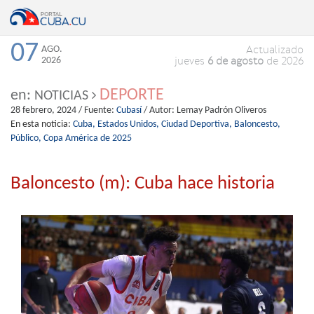
07
AGO.
Actualizado
2026
jueves
6 de agosto
de 2026
DEPORTE
en:
NOTICIAS
28 febrero, 2024
/ Fuente:
Cubasí
/ Autor:
Lemay Padrón Oliveros
En esta noticia:
Cuba,
Estados Unidos,
Ciudad Deportiva,
Baloncesto,
Público,
Copa América de 2025
Baloncesto (m): Cuba hace historia