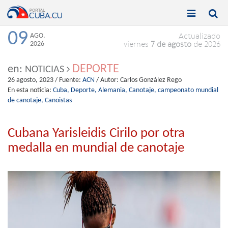


Toggle
Toggle
navigation
naviga
09
AGO.
Actualizado
2026
viernes
7 de agosto
de 2026
DEPORTE
en:
NOTICIAS
26 agosto, 2023
/ Fuente:
ACN
/ Autor:
Carlos González Rego
En esta noticia:
Cuba,
Deporte,
Alemania,
Canotaje,
campeonato mundial
de canotaje,
Canoistas
Cubana Yarisleidis Cirilo por otra
medalla en mundial de canotaje