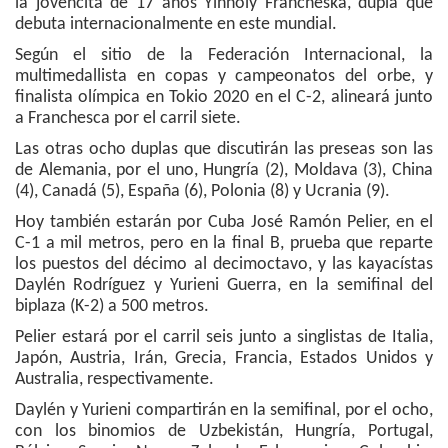
la jovencita de 17 años Yinnoly Francheska, dupla que
debuta internacionalmente en este mundial.
Según el sitio de la Federación Internacional, la
multimedallista en copas y campeonatos del orbe, y
finalista olímpica en Tokio 2020 en el C-2, alineará junto
a Franchesca por el carril siete.
Las otras ocho duplas que discutirán las preseas son las
de Alemania, por el uno, Hungría (2), Moldava (3), China
(4), Canadá (5), España (6), Polonia (8) y Ucrania (9).
Hoy también estarán por Cuba José Ramón Pelier, en el
C-1 a mil metros, pero en la final B, prueba que reparte
los puestos del décimo al decimoctavo, y las kayacístas
Daylén Rodríguez y Yurieni Guerra, en la semifinal del
biplaza (K-2) a 500 metros.
Pelier estará por el carril seis junto a singlistas de Italia,
Japón, Austria, Irán, Grecia, Francia, Estados Unidos y
Australia, respectivamente.
Daylén y Yurieni compartirán en la semifinal, por el ocho,
con los binomios de Uzbekistán, Hungría, Portugal,