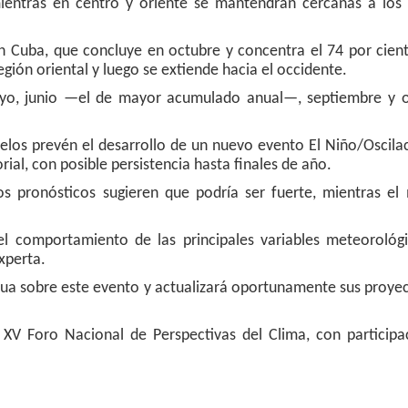
entras en centro y oriente se mantendrán cercanas a los 
Cuba, que concluye en octubre y concentra el 74 por cient
egión oriental y luego se extiende hacia el occidente.
o, junio —el de mayor acumulado anual—, septiembre y o
los prevén el desarrollo de un nuevo evento El Niño/Oscilac
rial, con posible persistencia hasta finales de año.
 pronósticos sugieren que podría ser fuerte, mientras el
 comportamiento de las principales variables meteorológi
 experta.
nua sobre este evento y actualizará oportunamente sus proye
V Foro Nacional de Perspectivas del Clima, con participa