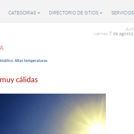
CATEGORÍAS
DIRECTORIO DE SITIOS
SERVICIO


Act
viernes
7 de agosto
ÍA
limático,
Altas temperaturas
muy cálidas