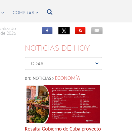

S
COMPRAS


ualizado


de 2026
NOTICIAS DE HOY

TODAS
en:
ECONOMÍA
NOTICIAS
Resalta Gobierno de Cuba proyecto