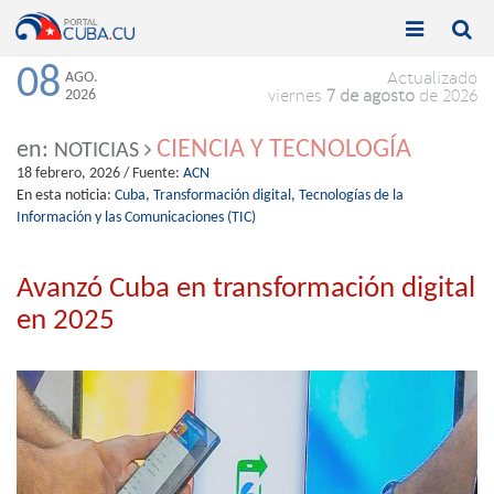


Toggle
Toggle
navigation
naviga
08
AGO.
Actualizado
2026
viernes
7 de agosto
de 2026
CIENCIA Y TECNOLOGÍA
en:
NOTICIAS
18 febrero, 2026
/ Fuente:
ACN
En esta noticia:
Cuba,
Transformación digital,
Tecnologías de la
Información y las Comunicaciones (TIC)
Avanzó Cuba en transformación digital
en 2025