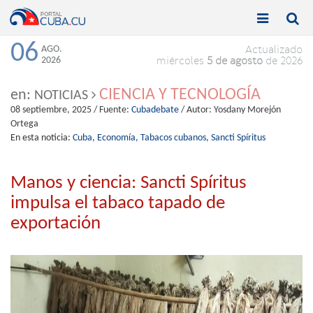


Toggle
Toggle
navigation
naviga
06
AGO.
Actualizado
2026
miércoles
5 de agosto
de 2026
CIENCIA Y TECNOLOGÍA
en:
NOTICIAS
08 septiembre, 2025
/ Fuente:
Cubadebate
/ Autor:
Yosdany Morejón
Ortega
En esta noticia:
Cuba,
Economía,
Tabacos cubanos,
Sancti Spíritus
Manos y ciencia: Sancti Spíritus
impulsa el tabaco tapado de
exportación