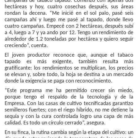
campañas de tabaco tapado. Comenzó con apenas dos
hectáreas y hoy, cuatro cosechas después, sus áreas
rondan la decena. “Me inicié en el sol palo, pasé seis
campañas ahí y luego me pasé al tapado, donde llevo
cuatro campañas. Empecé con 2 hectáreas, después subí
a 4, luego a 7 y ya ando por 12. Tengo un rendimiento de
alrededor de 1.2 toneladas por hectárea y quiero seguir
creciendo”, cuenta.
El joven productor reconoce que, aunque el tabaco
tapado es más exigente, también resulta más
gratificante: los rendimientos se multiplican, los precios
se elevan y, sobre todo, la hoja se destina a un mercado
donde la exigencia se paga con reconocimiento.
“Este programa me ha permitido crecer sin miedo,
porque tengo el respaldo de la tecnología y de la
Empresa. Con las casas de cultivo tecnificadas garantizo
semilleros fuertes; con el riego híbrido, no me detiene la
sequía y con la cura controlada logro una capa de más
calidad. Es todo un círculo cerrado”, asegura.
En su finca, la rutina cambia según la etapa del cultivo: un