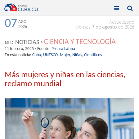


Toggle
Toggle
navigation
naviga
07
AGO.
Actualizado
2026
viernes
7 de agosto
de 2026
CIENCIA Y TECNOLOGÍA
en:
NOTICIAS
11 febrero, 2025
/ Fuente:
Prensa Latina
En esta noticia:
Cuba,
UNESCO,
Mujer,
Niñas,
Científicos
Más mujeres y niñas en las ciencias,
reclamo mundial