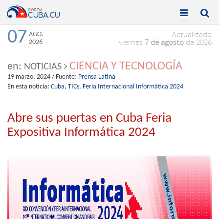


Toggle
Toggle
navigation
naviga
07
AGO.
Actualizado
2026
viernes
7 de agosto
de 2026
CIENCIA Y TECNOLOGÍA
en:
NOTICIAS
19 marzo, 2024
/ Fuente:
Prensa Latina
En esta noticia:
Cuba,
TICs,
Feria Internacional Informática 2024
Abre sus puertas en Cuba Feria
Expositiva Informática 2024