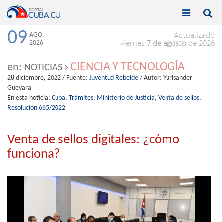


Toggle
Toggle
navigation
naviga
09
AGO.
Actualizado
2026
viernes
7 de agosto
de 2026
CIENCIA Y TECNOLOGÍA
en:
NOTICIAS
28 diciembre, 2022
/ Fuente:
Juventud Rebelde
/ Autor:
Yurisander
Guevara
En esta noticia:
Cuba,
Trámites,
Ministerio de Justicia,
Venta de sellos,
Resolución 685/2022
Venta de sellos digitales: ¿cómo
funciona?