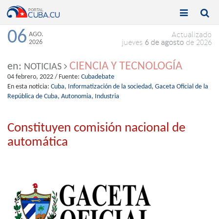


Toggle
Toggle
navigation
naviga
06
AGO.
Actualizado
2026
jueves
6 de agosto
de 2026
CIENCIA Y TECNOLOGÍA
en:
NOTICIAS
04 febrero, 2022
/ Fuente:
Cubadebate
En esta noticia:
Cuba,
Informatización de la sociedad,
Gaceta Oficial de la
República de Cuba,
Autonomia,
Industria
Constituyen comisión nacional de
automática