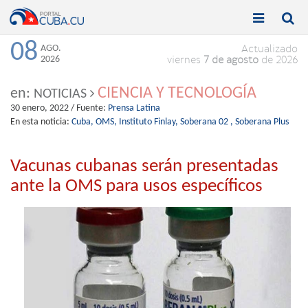


Toggle
Toggle
navigation
naviga
08
AGO.
Actualizado
2026
viernes
7 de agosto
de 2026
CIENCIA Y TECNOLOGÍA
en:
NOTICIAS
30 enero, 2022
/ Fuente:
Prensa Latina
En esta noticia:
Cuba,
OMS,
Instituto Finlay,
Soberana 02 ,
Soberana Plus
Vacunas cubanas serán presentadas
ante la OMS para usos específicos