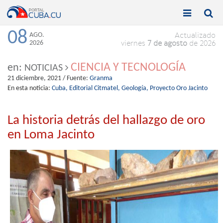


Toggle
Toggle
navigation
naviga
08
AGO.
Actualizado
2026
viernes
7 de agosto
de 2026
CIENCIA Y TECNOLOGÍA
en:
NOTICIAS
21 diciembre, 2021
/ Fuente:
Granma
En esta noticia:
Cuba,
Editorial Citmatel,
Geología,
Proyecto Oro Jacinto
La historia detrás del hallazgo de oro
en Loma Jacinto